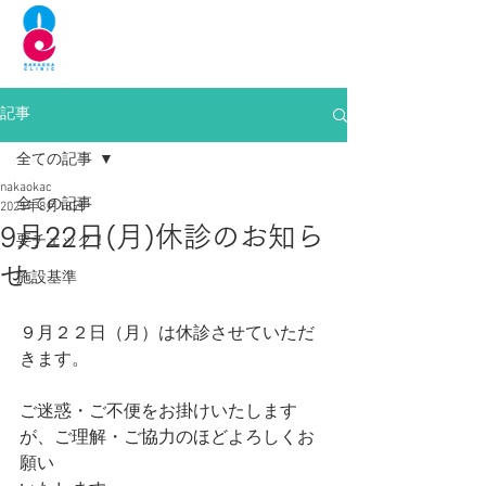
中岡クリニック
内科、胃腸・大腸内視鏡内科、
血管外科
記事
全ての記事
nakaokac
全ての記事
2025年8月18日
9月22日(月)休診のお知ら
要チェック！
せ
施設基準
９月２２日（月）は休診させていただ
きます。
ご迷惑・ご不便をお掛けいたします
が、ご理解・ご協力のほどよろしくお
願い