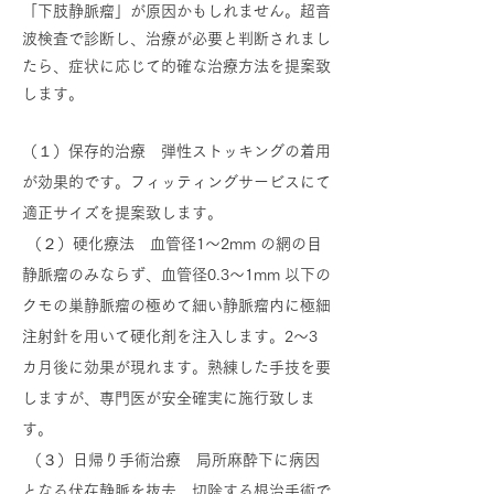
「下肢静脈瘤」が原因かもしれません。超音
波検査で診断し、治療が必要と判断されまし
たら、症状に応じて的確な治療方法を提案致
します。
（１）保存的治療 弾性ストッキングの着用
が効果的です。フィッティングサービスにて
適正サイズを提案致します。
（２）硬化療法 血管径1～2mm の網の目
静脈瘤のみならず、血管径0.3～1mm 以下の
クモの巣静脈瘤の極めて細い静脈瘤内に極細
注射針を用いて硬化剤を注入します。2～3
カ月後に効果が現れます。熟練した手技を要
しますが、専門医が安全確実に施行致しま
す。
（３）日帰り手術治療 局所麻酔下に病因
となる伏在静脈を抜去、切除する根治手術で