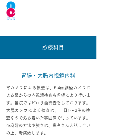
中岡クリニック
内科、胃腸・大腸内視鏡内科、
血管外科
診療科目
胃腸・大腸内視鏡内科
胃カメラによる検査は、5.4㎜細径カメラに
よる鼻からの内視鏡検査も希望により行いま
す。当院ではピロリ菌検査をしております。
​大腸カメラによる検査は、一日1～2件の検
査なので落ち着いた雰囲気で行っています。
※麻酔の方法や強さは、患者さんと話し合い
の上、考慮致します。